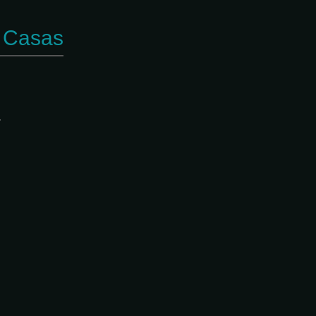
y Casas
s