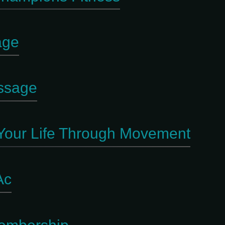
age
ssage
 Your Life Through Movement
Ac