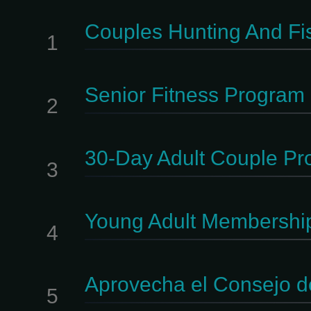
Couples Hunting And Fi
1
Senior Fitness Program 
2
30-Day Adult Couple Pro
3
Young Adult Membership
4
Aprovecha el Consejo d
5