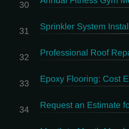
Annual Fitness Gym M
30
Sprinkler System Instal
31
Professional Roof Rep
32
Epoxy Flooring: Cost Es
33
Request an Estimate fo
34