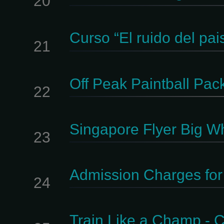
20
Curso “El ruido del pai
21
Off Peak Paintball Pa
22
Singapore Flyer Big W
23
Admission Charges for 
24
Train Like a Champ - 