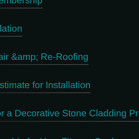
embership
lation
air &amp; Re-Roofing
timate for Installation
r a Decorative Stone Cladding Pr