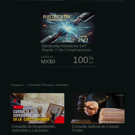
Nuestro servicio de electricista a
domicilio es para cualquier problema o
trabajo electrico, no importa la hora.
Vamos rapido y tratamos de dejar todo
bien hecho, ya sea una urgencia o
algo mas tranquilo en casa. Tenemos
precios bastante accesibles en
instalaciones electricas y
mantenimiento.
Electricista A Domicilio 24/7
Rapido Y Sin Complicaciones
100
MX$220
%
MX$0
OFF
Coupons
›
Consulta Procesos Judiciales
El derecho a revisar los documentos
La mayoría de las consultas están
del caso no es una mera formalidad.
disponibles en línea, lo que garantiza
Es uno de los derechos procesales
el acceso a asistencia legal cualificada
fundamentales de todo participante
independientemente de su lugar de
en un juicio o investigación. Sin
residencia. ¡Atención! Nuestros
embargo, es uno de los más
especialistas ofrecen una amplia
infravalorados.
gama de servicios de derecho de
familia y afines.
Consulta de Eexpedientes
Consulta Judicial de Causas
Judiciales y Laborales
Civiles