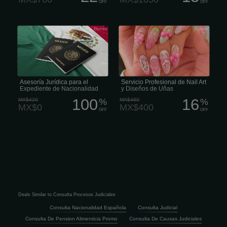
OFF
OFF
Asistencia profesional para la
La conocida manicura francesa es un
obtención de la ciudadanía:
diseño de uñas muy popular. Puedes
consultas, preparación de
hacerla en cualquier color que te
documentos y apoyo en todas las
guste y que combine con tu atuendo,
etapas. Se cubren temas como la
no solo blanco. Si quieres embellecer
deportación, el estatus de refugiado y
tu manicura francesa, puedes añadir
la ciudadanía. Un abogado
pedrería, diseños o purpurina a
especializado en migración en ofrece
algunas uñas.
asistencia legal a extranjeros,
apátridas y sus familiares.
Asesoría Jurídica para el
Servicio Profesional de Nail Art
Expediente de Nacionalidad
y Diseños de Uñas
100
16
MX$420
%
MX$480
%
MX$0
MX$400
OFF
OFF
Deals Similar to Consulta Procesos Judiciales
Consulta Nacionalidad Española
Consulta Judicial
Consulta De Pension Alimenticia Promo
Consulta De Causas Judiciales