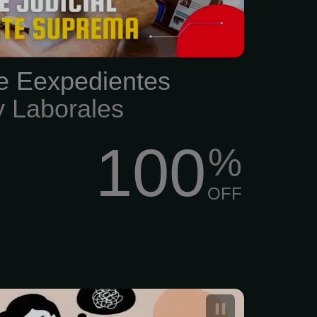
e Eexpedientes
y Laborales
100
%
OFF
idual, Terapia de Parejas,