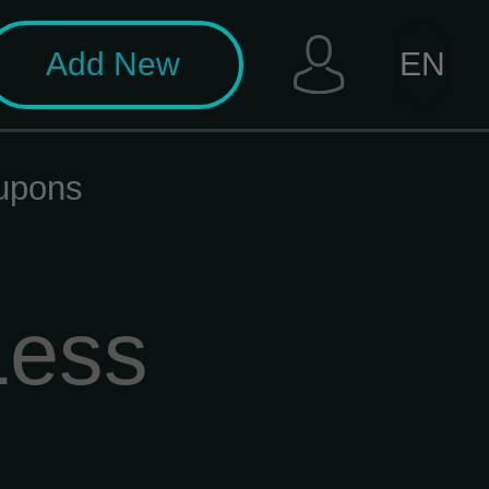
Add New
EN
oupons
Less