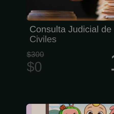
legal cualificada indep
de su lugar de residencia
Consulta Judicial d
Civiles
$300
$0
Pediatra Dra Sandr