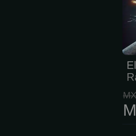
in
ma
pa
seg
El
R
MX
M