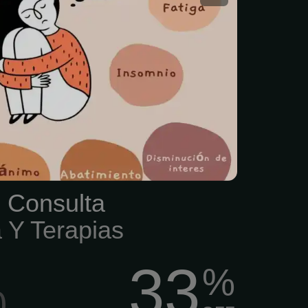
iar Clínica especializada
a. Experiencia, Ética,
lismo, Discresión.
n Guadalajara, siempre
l Consulta
a Y Terapias
33
%
0