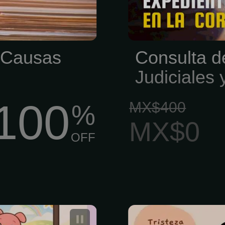
endientemente
. ¡Atención!
e Causas
Consulta d
Judiciales 
100
MX$400
%
MX$0
OFF
a Guadalupe
Terapia Indiv