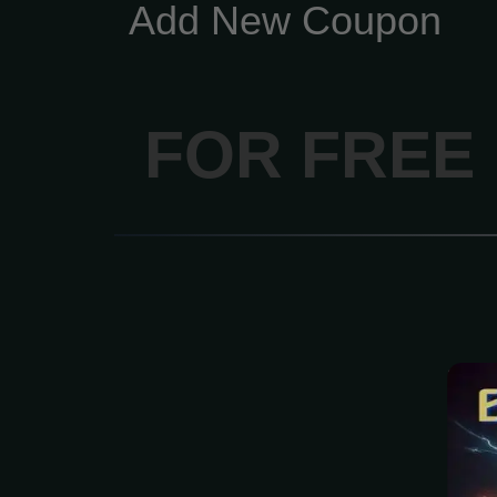
Add New Coupon
FOR FREE
Vam
bie
ma
pr