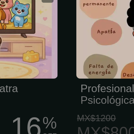
Terapia Famil
en Psicologí
Profesiona
Psicólogos e
cerca de ti.
atra
Profesiona
Psicológic
16
MX$1200
%
MX$80