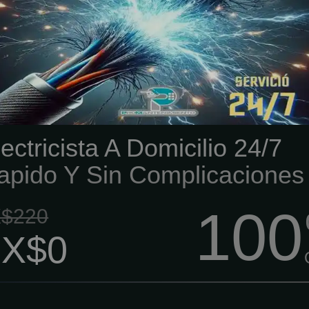
stalaciones electrica
ntenimiento. La idea es que
gues de mas pero que todo qu
uro y funcionando como debe.
ectricista A Domicilio 24/7
apido Y Sin Complicaciones
100
$220
X$0