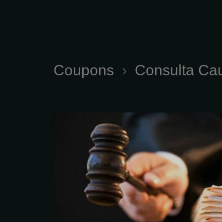
Coupons
›
Consulta Cau
Nuestro equipo de 
dedica a mejorar la educ
del público, ofrecien
gratuitas y de pago. La 
consultas están disponi
lo que garantiza el acces