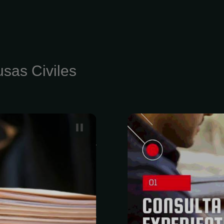
sas Civiles
abogados se
El derecho a
ación jurídica
del caso no 
do consultas
Es uno de l
mayoría de las
fundamentales
bles en línea,
un juicio o i
o a asistencia
es uno de los