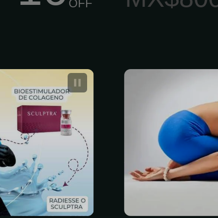
OFF
traremos el
La relación
nzado perfecto
cabeza y los
valoración y
Los dolore
 mejor versión
problema ba
A CLÍNICA, tu
irritante que
dad. Ubicados
vida. Si bien
 Ángeles, 50,
problema fís
.R., México,
tener causas 
rindarte una